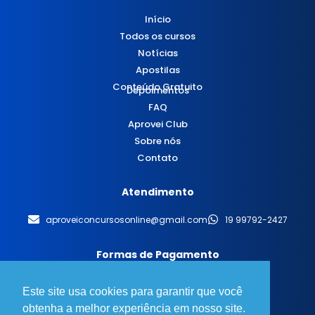
Início
Todos os cursos
Notícias
Apostilas
Conteúdo Gratuito
Depoimentos
FAQ
Aprovei Club
Sobre nós
Contato
Atendimento
aproveiconcursosonline@gmail.com
19 99792-2427
Formas de Pagamento
Este site usa cookies para garantir que você
obtenha a melhor experiência em nosso site.