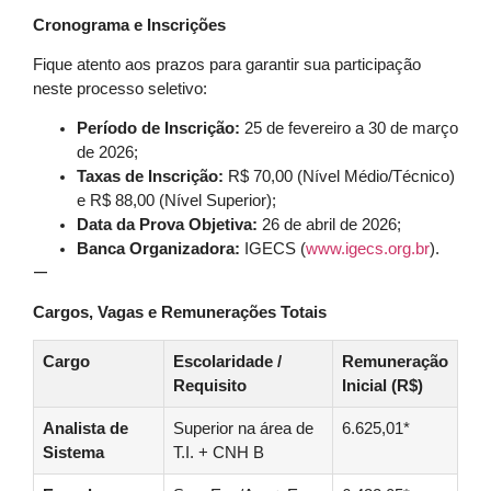
Cronograma e Inscrições
Fique atento aos prazos para garantir sua participação
neste processo seletivo:
Período de Inscrição:
25 de fevereiro a 30 de março
de 2026;
Taxas de Inscrição:
R$ 70,00 (Nível Médio/Técnico)
e R$ 88,00 (Nível Superior);
Data da Prova Objetiva:
26 de abril de 2026;
Banca Organizadora:
IGECS (
www.igecs.org.br
).
—
Cargos, Vagas e Remunerações Totais
Cargo
Escolaridade /
Remuneração
Requisito
Inicial (R$)
Analista de
Superior na área de
6.625,01*
Sistema
T.I. + CNH B