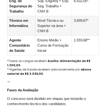
Eng. de
Sup. Eng/Arq + Esp.
6.432,05*
Segurança do
Seg. Trabalho +
Trabalho
CNH B
Técnico em
Nível Técnico ou
3.699,67*
Informática
Superior na área +
CNH B
Agente
Ensino Médio +
1.593,68**
Comunitário
Curso de Formação
de Saúde
Inicial
*Todos os cargos recebem
Auxílio-Alimentação de R$
1.200,00
.
**Agentes de Saúde recebem adicionalmente um
abono
salarial de R$ 3.036,00
.
—
Fases da Avaliação
O concurso será dividido em etapas que testarão o
conhecimento técnico dos candidatos: