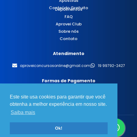
Apostilas
Conteúdo Gratuito
Depoimentos
FAQ
Aprovei Club
Sobre nós
Contato
Atendimento
aproveiconcursosonline@gmail.com
19 99792-2427
Formas de Pagamento
Este site usa cookies para garantir que você
obtenha a melhor experiência em nosso site.
Saiba mais
© 2025 Aprovei Concursos - Todos os direitos reservados.
Ok!
Desenvolvido por
BT Design