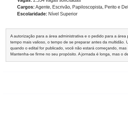
Vagas:
2.534 vagas solicitadas
Cargos:
Agente, Escrivão, Papiloscopista, Perito e D
Escolaridade:
Nível Superior
A autorização para a área administrativa e o pedido para a área po
tempo mais valioso, o tempo de se preparar antes da multidão. U
quando o edital for publicado, você não estará começando, mas s
Mantenha-se firme no seu propósito. A jornada é longa, mas o 