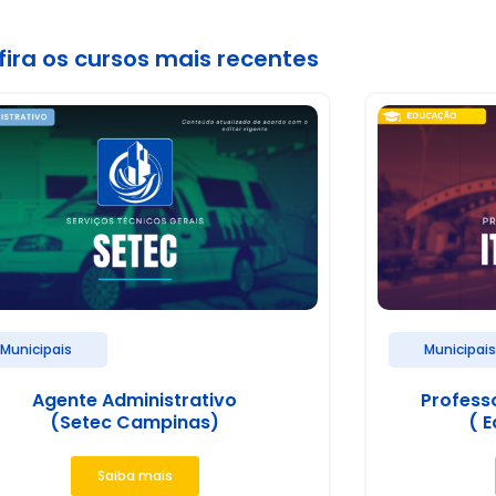
ira os cursos mais recentes
Municipais
Municipai
Agente Administrativo
Profess
(Setec Campinas)
( E
Saiba mais