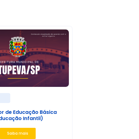
s
or de Educação Básica
ducação Infantil)
Saiba mais