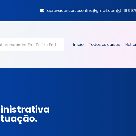
aproveiconcursosonline@gmail.com
19 99
Início
Todos os cursos
Notíc
inistrativa
ituação.