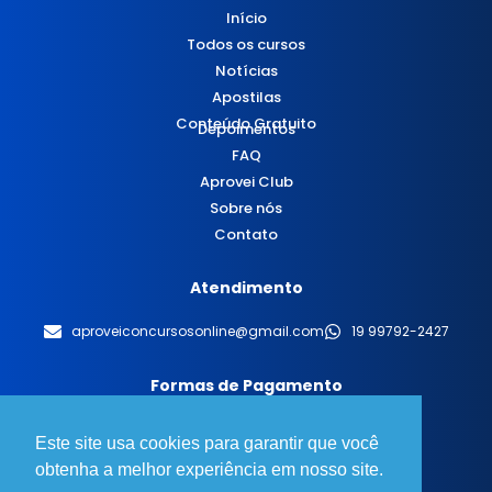
Início
Todos os cursos
Notícias
Apostilas
Conteúdo Gratuito
Depoimentos
FAQ
Aprovei Club
Sobre nós
Contato
Atendimento
aproveiconcursosonline@gmail.com
19 99792-2427
Formas de Pagamento
Este site usa cookies para garantir que você
obtenha a melhor experiência em nosso site.