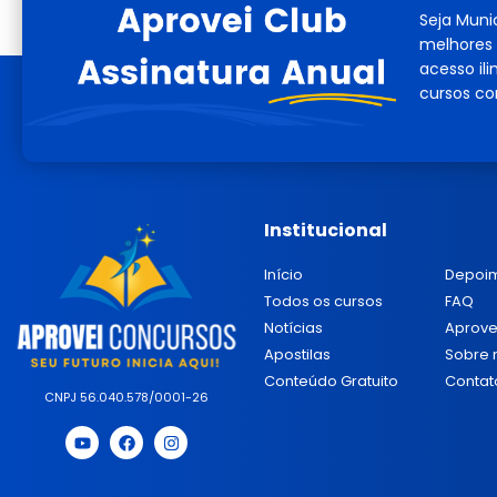
Seja Muni
melhores 
acesso il
cursos co
Institucional
Início
Depoi
Todos os cursos
FAQ
Notícias
Aprove
Apostilas
Sobre 
Conteúdo Gratuito
Contat
CNPJ 56.040.578/0001-26