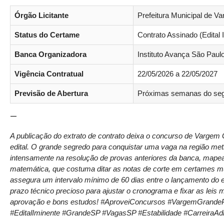
Órgão Licitante
Prefeitura Municipal de V
Status do Certame
Contrato Assinado (Edital 
Banca Organizadora
Instituto Avança São Pau
Vigência Contratual
22/05/2026 a 22/05/2027
Previsão de Abertura
Próximas semanas do seg
—
A publicação do extrato de contrato deixa o concurso de Vargem Gr
edital. O grande segredo para conquistar uma vaga na região me
intensamente na resolução de provas anteriores da banca, mapean
matemática, que costuma ditar as notas de corte em certames mu
assegura um intervalo mínimo de 60 dias entre o lançamento do 
prazo técnico precioso para ajustar o cronograma e fixar as leis 
aprovação e bons estudos! #AproveiConcursos #VargemGrand
#EditalIminente #GrandeSP #VagasSP #Estabilidade #CarreiraA