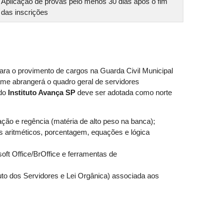
Aplicação de provas pelo menos 30 dias após o fim
das inscrições
para o provimento de cargos na Guarda Civil Municipal
e abrangerá o quadro geral de servidores
 do
Instituto Avança SP
deve ser adotada como norte
ação e regência (matéria de alto peso na banca);
 aritméticos, porcentagem, equações e lógica
ft Office/BrOffice e ferramentas de
uto dos Servidores e Lei Orgânica) associada aos