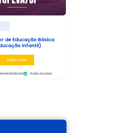
s
or de Educação Básica
ducação Infantil)
Saiba mais
demonstrativas
Aulas avulsas