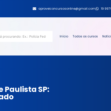
aproveiconcursosonline@gmail.com
19 99
Início
Todos os cursos
Notíc
Paulista SP:
cado