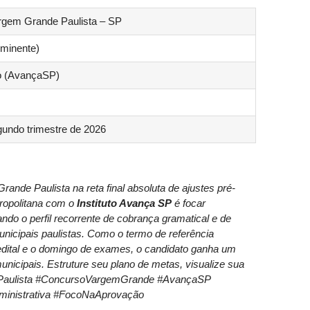
argem Grande Paulista – SP
Iminente)
lo (AvançaSP)
undo trimestre de 2026
ande Paulista na reta final absoluta de ajustes pré-
tropolitana com o
Instituto Avança SP
é focar
do o perfil recorrente de cobrança gramatical e de
nicipais paulistas. Como o termo de referência
edital e o domingo de exames, o candidato ganha um
municipais. Estruture seu plano de metas, visualize sua
ePaulista #ConcursoVargemGrande #AvançaSP
dministrativa #FocoNaAprovação