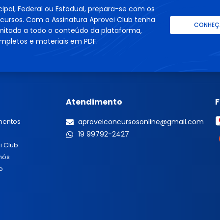
cipal, Federal ou Estadual, prepara-se com os
cursos. Com a Assinatura Aprovei Club tenha
CONHEÇA
imitado a todo o conteúdo da plataforma,
mpletos e materiais em PDF.
Atendimento
mentos
aproveiconcursosonline@gmail.com
19 99792-2427
i Club
nós
o