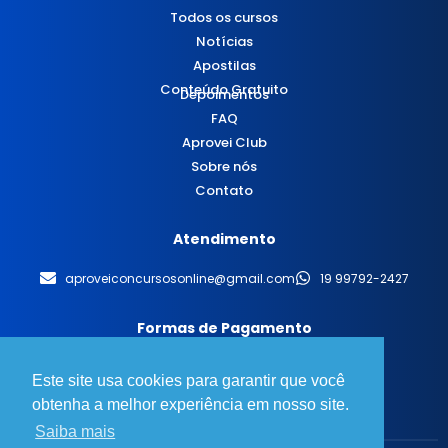
Todos os cursos
Notícias
Apostilas
Conteúdo Gratuito
Depoimentos
FAQ
Aprovei Club
Sobre nós
Contato
Atendimento
aproveiconcursosonline@gmail.com
19 99792-2427
Formas de Pagamento
Este site usa cookies para garantir que você
obtenha a melhor experiência em nosso site.
Saiba mais