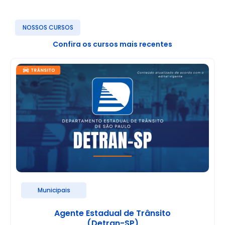
NOSSOS CURSOS
Confira os cursos mais recentes
Municipais
Agente Estadual de Trânsito
(Detran-SP)