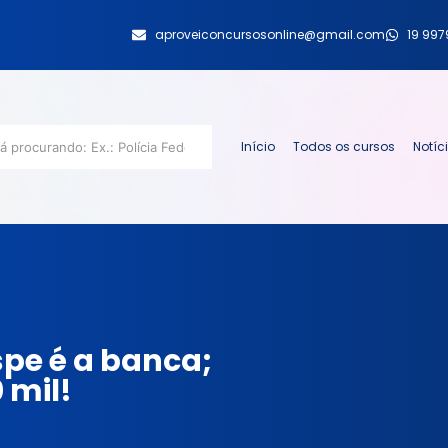
aproveiconcursosonline@gmail.com
19 99
Início
Todos os cursos
Notíc
pe é a banca;
 mil!