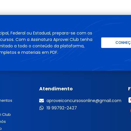
cipal, Federal ou Estadual, prepara-se com os
cursos. Com a Assinatura Aprovei Club tenha
CONHEÇA
imitado a todo o conteúdo da plataforma,
mpletos e materiais em PDF.
Atendimento
mentos
aproveiconcursosonline@gmail.com
19 99792-2427
i Club
nós
o