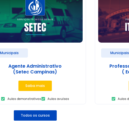
Municipais
Municipai
Agente Administrativo
Profess
(Setec Campinas)
( E
Saiba mais
Aulas demonstrativas
Aulas avulsas
Aulas 
Todos os cursos