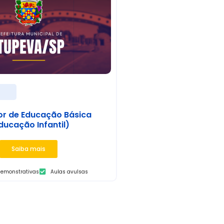
s
or de Educação Básica
ducação Infantil)
Saiba mais
demonstrativas
Aulas avulsas