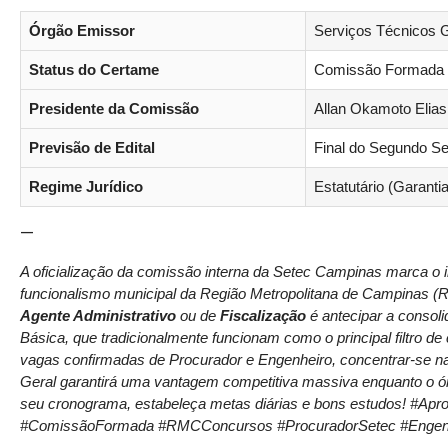
Órgão Emissor
Serviços Técnicos 
Status do Certame
Comissão Formada /
Presidente da Comissão
Allan Okamoto Elias 
Previsão de Edital
Final do Segundo S
Regime Jurídico
Estatutário (Garanti
—
A oficialização da comissão interna da Setec Campinas marca o i
funcionalismo municipal da Região Metropolitana de Campinas (
Agente Administrativo
ou de
Fiscalização
é antecipar a consoli
Básica, que tradicionalmente funcionam como o principal filtro de
vagas confirmadas de Procurador e Engenheiro, concentrar-se na l
Geral garantirá uma vantagem competitiva massiva enquanto o ó
seu cronograma, estabeleça metas diárias e bons estudos! #
#ComissãoFormada #RMCConcursos #ProcuradorSetec #Engenhei