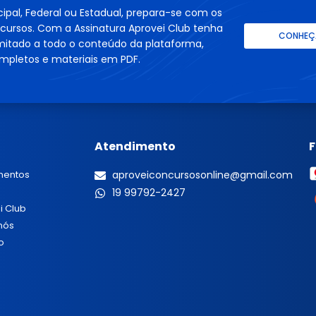
cipal, Federal ou Estadual, prepara-se com os
cursos. Com a Assinatura Aprovei Club tenha
CONHEÇA
imitado a todo o conteúdo da plataforma,
mpletos e materiais em PDF.
Atendimento
mentos
aproveiconcursosonline@gmail.com
19 99792-2427
i Club
nós
o