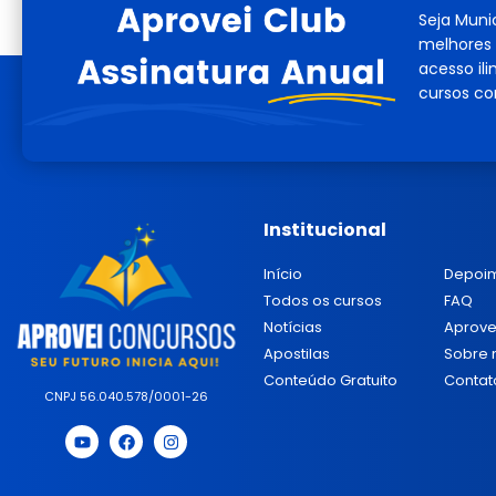
Seja Muni
melhores 
acesso il
cursos co
Institucional
Início
Depoi
Todos os cursos
FAQ
Notícias
Aprove
Apostilas
Sobre 
Conteúdo Gratuito
Contat
CNPJ 56.040.578/0001-26