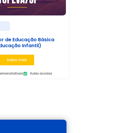
s
or de Educação Básica
ducação Infantil)
Saiba mais
demonstrativas
Aulas avulsas