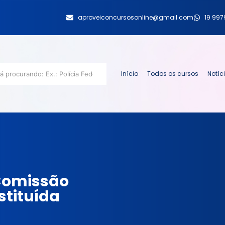
aproveiconcursosonline@gmail.com
19 99
Início
Todos os cursos
Notíc
Comissão
stituída