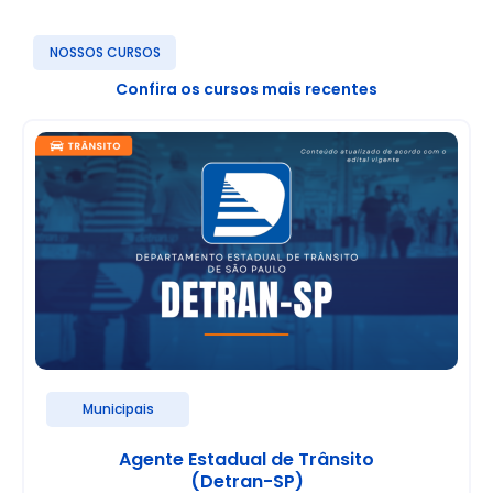
NOSSOS CURSOS
Confira os cursos mais recentes
Municipais
Agente Estadual de Trânsito
(Detran-SP)