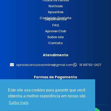
Todos os cursos
Notícias
Apostilas
Conteúdo Gratuito
Depoimentos
FAQ
Aprovei Club
Sobre nós
Contato
Atendimento
aproveiconcursosonline@gmail.com
19 99792-2427
Formas de Pagamento
Este site usa cookies para garantir que você
obtenha a melhor experiência em nosso site.
Saiba mais