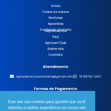
Início
Todos os cursos
Notícias
Apostilas
Conteúdo Gratuito
Depoimentos
FAQ
Aprovei Club
Sobre nós
Contato
Atendimento
aproveiconcursosonline@gmail.com
19 99792-2427
Formas de Pagamento
Este site usa cookies para garantir que você
obtenha a melhor experiência em nosso site.