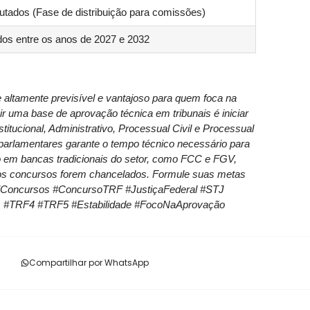
tados (Fase de distribuição para comissões)
os entre os anos de 2027 e 2032
altamente previsível e vantajoso para quem foca na
ir uma base de aprovação técnica em tribunais é iniciar
itucional, Administrativo, Processual Civil e Processual
parlamentares garante o tempo técnico necessário para
oco em bancas tradicionais do setor, como FCC e FGV,
os concursos forem chancelados. Formule suas metas
veiConcursos #ConcursoTRF #JustiçaFederal #STJ
TRF1 #TRF4 #TRF5 #Estabilidade #FocoNaAprovação
Compartilhar por WhatsApp