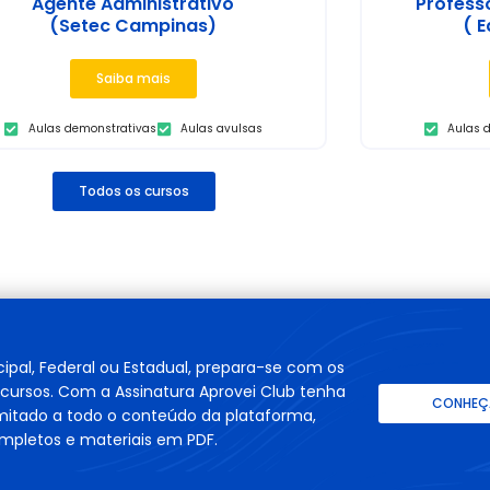
Agente Administrativo
Profess
(Setec Campinas)
( E
Saiba mais
Aulas demonstrativas
Aulas avulsas
Aulas 
Todos os cursos
cipal, Federal ou Estadual, prepara-se com os
cursos. Com a Assinatura Aprovei Club tenha
CONHEÇA
imitado a todo o conteúdo da plataforma,
mpletos e materiais em PDF.