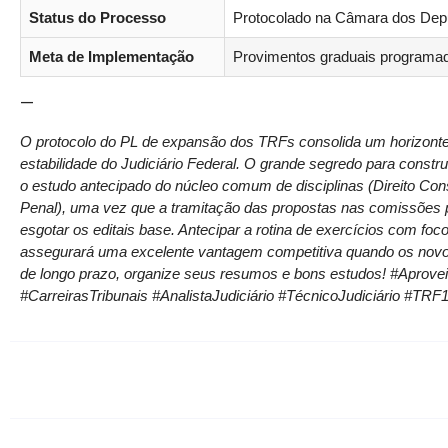
Status do Processo
Protocolado na Câmara dos Depu
Meta de Implementação
Provimentos graduais programad
—
O protocolo do PL de expansão dos TRFs consolida um horizonte 
estabilidade do Judiciário Federal. O grande segredo para constru
o estudo antecipado do núcleo comum de disciplinas (Direito Const
Penal), uma vez que a tramitação das propostas nas comissões 
esgotar os editais base. Antecipar a rotina de exercícios com f
assegurará uma excelente vantagem competitiva quando os nov
de longo prazo, organize seus resumos e bons estudos! #Apro
#CarreirasTribunais #AnalistaJudiciário #TécnicoJudiciário #