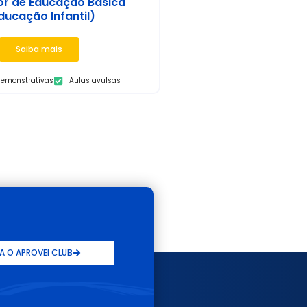
or de Educação Básica
ducação Infantil)
Saiba mais
demonstrativas
Aulas avulsas
 O APROVEI CLUB