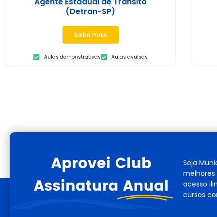
Agente Estadual de Trânsito
(Detran-SP)
Saiba mais
Aulas demonstrativas
Aulas avulsas
Seja Muni
melhores 
acesso il
cursos co