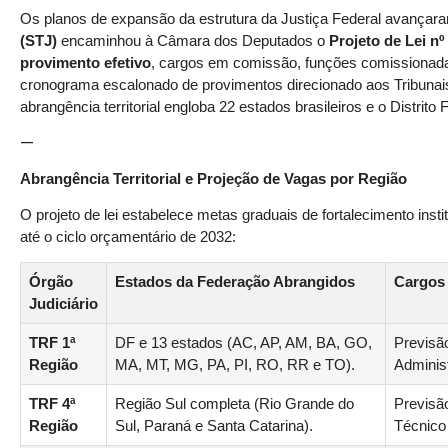
Os planos de expansão da estrutura da Justiça Federal avançara
(STJ)
encaminhou à Câmara dos Deputados o
Projeto de Lei nº
provimento efetivo
, cargos em comissão, funções comissionadas
cronograma escalonado de provimentos direcionado aos Tribunais 
abrangência territorial engloba 22 estados brasileiros e o Distrito 
—
Abrangência Territorial e Projeção de Vagas por Região
O projeto de lei estabelece metas graduais de fortalecimento instit
até o ciclo orçamentário de 2032:
Órgão
Estados da Federação Abrangidos
Cargos 
Judiciário
TRF 1ª
DF e 13 estados (AC, AP, AM, BA, GO,
Previsã
Região
MA, MT, MG, PA, PI, RO, RR e TO).
Administ
TRF 4ª
Região Sul completa (Rio Grande do
Previsã
Região
Sul, Paraná e Santa Catarina).
Técnico 