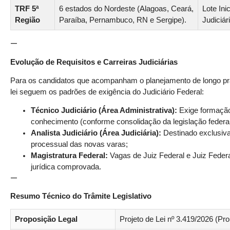
TRF 5ª
6 estados do Nordeste (Alagoas, Ceará,
Lote Ini
Região
Paraíba, Pernambuco, RN e Sergipe).
Judiciár
—
Evolução de Requisitos e Carreiras Judiciárias
Para os candidatos que acompanham o planejamento de longo prazo
lei seguem os padrões de exigência do Judiciário Federal:
Técnico Judiciário (Área Administrativa):
Exige formação
conhecimento (conforme consolidação da legislação federal
Analista Judiciário (Área Judiciária):
Destinado exclusiva
processual das novas varas;
Magistratura Federal:
Vagas de Juiz Federal e Juiz Federal
jurídica comprovada.
—
Resumo Técnico do Trâmite Legislativo
Proposição Legal
Projeto de Lei nº 3.419/2026 (Pr