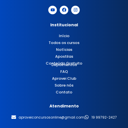
Institucional
Início
Todos os cursos
Notícias
Apostilas
Conteúdo Gratuito
Depoimentos
FAQ
Aprovei Club
Sobre nós
Contato
Atendimento
aproveiconcursosonline@gmail.com
19 99792-2427