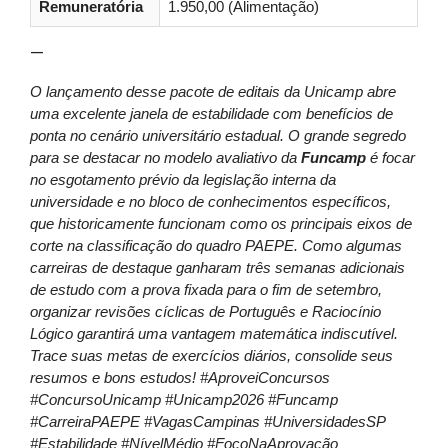
Remuneratória
1.950,00 (Alimentação)
—
O lançamento desse pacote de editais da Unicamp abre
uma excelente janela de estabilidade com benefícios de
ponta no cenário universitário estadual. O grande segredo
para se destacar no modelo avaliativo da
Funcamp
é focar
no esgotamento prévio da legislação interna da
universidade e no bloco de conhecimentos específicos,
que historicamente funcionam como os principais eixos de
corte na classificação do quadro PAEPE. Como algumas
carreiras de destaque ganharam três semanas adicionais
de estudo com a prova fixada para o fim de setembro,
organizar revisões cíclicas de Português e Raciocínio
Lógico garantirá uma vantagem matemática indiscutível.
Trace suas metas de exercícios diários, consolide seus
resumos e bons estudos! #AproveiConcursos
#ConcursoUnicamp #Unicamp2026 #Funcamp
#CarreiraPAEPE #VagasCampinas #UniversidadesSP
#Estabilidade #NívelMédio #FocoNaAprovação