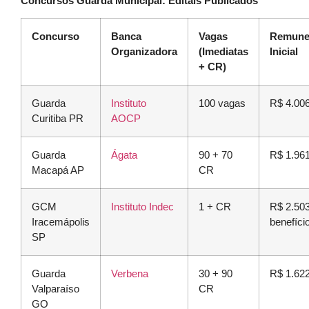
Concursos Guarda Municipal: Editais Publicados
Concurso
Banca
Vagas
Remune
Organizadora
(Imediatas
Inicial
+ CR)
Guarda
Instituto
100 vagas
R$ 4.00
Curitiba PR
AOCP
Guarda
Ágata
90 + 70
R$ 1.96
Macapá AP
CR
GCM
Instituto Indec
1 + CR
R$ 2.503
Iracemápolis
benefíci
SP
Guarda
Verbena
30 + 90
R$ 1.62
Valparaíso
CR
GO