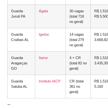
Guarda
Ágata
30 vagas
R$ 1.518
Juruti PA
(total 718
R$ 5.50
no geral)
Guarda
Igeduc
14 vagas
R$ 1.51
Craíbas AL
(total 279
3.668,82
no geral)
Guarda
Itame
4 + CR
R$ 1.51
Aragarças
(total 82 no
3.435,30
GO
geral)
Guarda
Instituto IACP
CR (total
R$ 1.51
Satuba AL
361 no
5.160
geral)
—