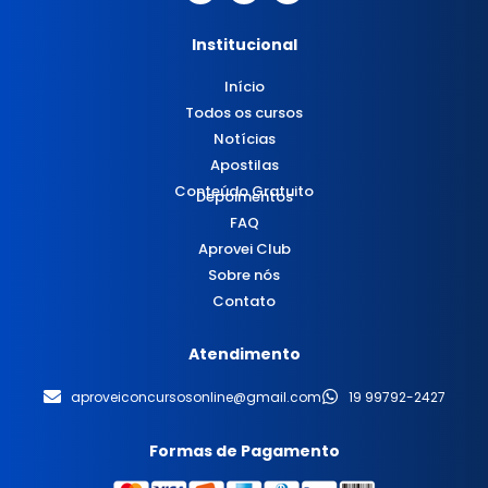
Institucional
Início
Todos os cursos
Notícias
Apostilas
Conteúdo Gratuito
Depoimentos
FAQ
Aprovei Club
Sobre nós
Contato
Atendimento
aproveiconcursosonline@gmail.com
19 99792-2427
Formas de Pagamento