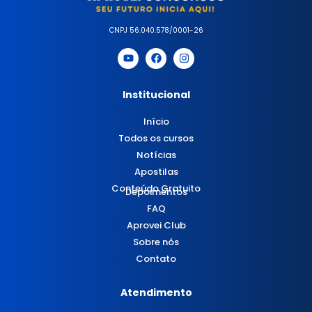
CNPJ 56.040.578/0001-26
Institucional
Início
Todos os cursos
Notícias
Apostilas
Conteúdo Gratuito
Depoimentos
FAQ
Aprovei Club
Sobre nós
Contato
Atendimento