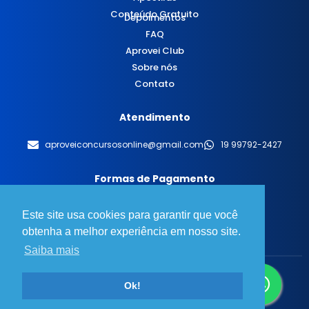
Conteúdo Gratuito
Depoimentos
FAQ
Aprovei Club
Sobre nós
Contato
Atendimento
aproveiconcursosonline@gmail.com
19 99792-2427
Formas de Pagamento
Este site usa cookies para garantir que você
obtenha a melhor experiência em nosso site.
Saiba mais
© 2025 Aprovei Concursos - Todos os direitos reservados.
Ok!
Desenvolvido por
BT Design