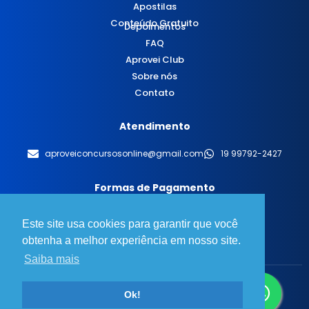
Apostilas
Conteúdo Gratuito
Depoimentos
FAQ
Aprovei Club
Sobre nós
Contato
Atendimento
aproveiconcursosonline@gmail.com
19 99792-2427
Formas de Pagamento
Este site usa cookies para garantir que você
obtenha a melhor experiência em nosso site.
Saiba mais
© 2025 Aprovei Concursos - Todos os direitos reservados.
Ok!