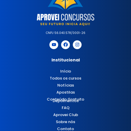
CNPJ 56.040.578/0001-26
Institucional
Início
Todos os cursos
Notícias
Apostilas
Conteúdo Gratuito
Depoimentos
FAQ
Aprovei Club
Sobre nós
Contato