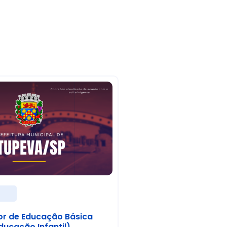
s
or de Educação Básica
ducação Infantil)