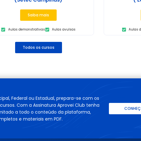
Saiba mais
Aulas demonstrativas
Aulas avulsas
Aulas 
Todos os cursos
cipal, Federal ou Estadual, prepara-se com os
cursos. Com a Assinatura Aprovei Club tenha
CONHEÇA
imitado a todo o conteúdo da plataforma,
mpletos e materiais em PDF.