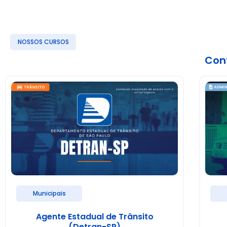
NOSSOS CURSOS
Conf
Municipais
Agente Estadual de Trânsito
(Detran-SP)