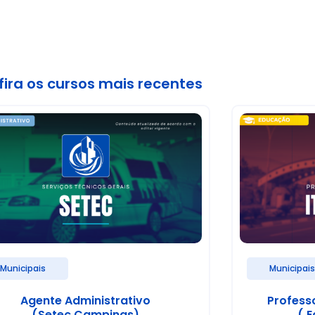
ira os cursos mais recentes
Municipais
Municipai
Agente Administrativo
Profess
(Setec Campinas)
( E