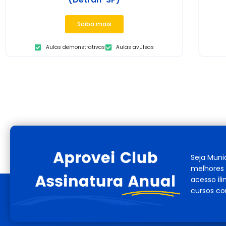
Saiba mais
Aulas demonstrativas
Aulas avulsas
Seja Muni
melhores 
acesso il
cursos co