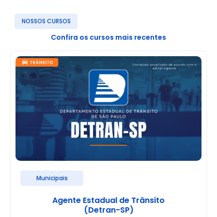
NOSSOS CURSOS
Confira os cursos mais recentes
Municipais
Agente Estadual de Trânsito
(Detran-SP)