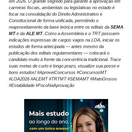
em 2026. O grande segredo para garantir a aprovação em
carreiras fiscais, ambientais ou legislativas no estado é
focar na consolidação do Direito Administrativo e
Constitucional de forma unificada, permitindo o
reaproveitamento da base teórica entre os editais da
SEMA
MT
e da
ALE MT
. Como a Assembleia e o TRT possuem
indicações expressas de cargos vagos na LOA, iniciar os
estudos de forma antecipada — antes mesmo da
publicação dos editais regulamentares — colocará o
candidato muito à frente da concorrência tradicional. Trace
suas metas de curto e longo prazo, visualize sua posse e
bons estudos! #AproveiConcursos #ConcursosMT
#LOA2026 #ALEMT #TRTMT #SEMAMT #MatoGrosso
#Estabilidade #FocoNaAprovação