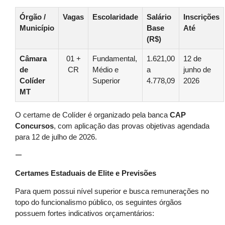
Órgão /
Vagas
Escolaridade
Salário
Inscrições
Município
Base
Até
(R$)
Câmara
01 +
Fundamental,
1.621,00
12 de
de
CR
Médio e
a
junho de
Colíder
Superior
4.778,09
2026
MT
O certame de Colíder é organizado pela banca
CAP
Concursos
, com aplicação das provas objetivas agendada
para 12 de julho de 2026.
—
Certames Estaduais de Elite e Previsões
Para quem possui nível superior e busca remunerações no
topo do funcionalismo público, os seguintes órgãos
possuem fortes indicativos orçamentários: