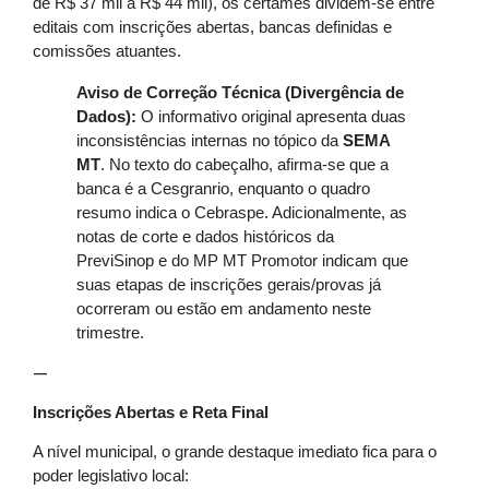
de R$ 37 mil a R$ 44 mil), os certames dividem-se entre
editais com inscrições abertas, bancas definidas e
comissões atuantes.
Aviso de Correção Técnica (Divergência de
Dados):
O informativo original apresenta duas
inconsistências internas no tópico da
SEMA
MT
. No texto do cabeçalho, afirma-se que a
banca é a Cesgranrio, enquanto o quadro
resumo indica o Cebraspe. Adicionalmente, as
notas de corte e dados históricos da
PreviSinop e do MP MT Promotor indicam que
suas etapas de inscrições gerais/provas já
ocorreram ou estão em andamento neste
trimestre.
—
Inscrições Abertas e Reta Final
A nível municipal, o grande destaque imediato fica para o
poder legislativo local: