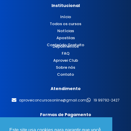
Institucional
Início
Todos os cursos
Notícias
Apostilas
Conteúdo Gratuito
Depoimentos
FAQ
Aprovei Club
Sobre nós
Contato
Atendimento
aproveiconcursosonline@gmail.com
19 99792-2427
Formas de Pagamento
Este site usa cookies para garantir que você