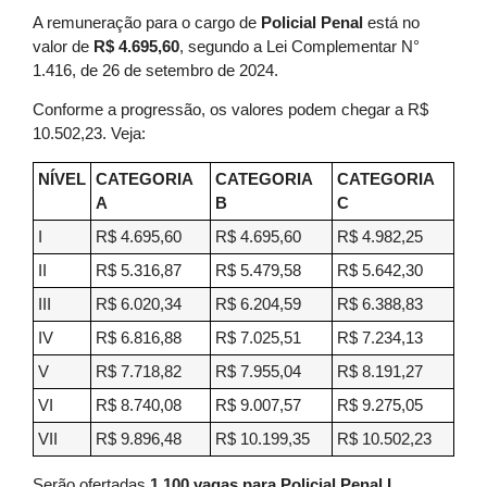
A remuneração para o cargo de
Policial Penal
está no
valor de
R$ 4.695,60
, segundo a Lei Complementar N°
1.416, de 26 de setembro de 2024.
Conforme a progressão, os valores podem chegar a R$
10.502,23. Veja:
NÍVEL
CATEGORIA
CATEGORIA
CATEGORIA
A
B
C
I
R$ 4.695,60
R$ 4.695,60
R$ 4.982,25
II
R$ 5.316,87
R$ 5.479,58
R$ 5.642,30
III
R$ 6.020,34
R$ 6.204,59
R$ 6.388,83
IV
R$ 6.816,88
R$ 7.025,51
R$ 7.234,13
V
R$ 7.718,82
R$ 7.955,04
R$ 8.191,27
VI
R$ 8.740,08
R$ 9.007,57
R$ 9.275,05
VII
R$ 9.896,48
R$ 10.199,35
R$ 10.502,23
Serão ofertadas
1.100 vagas para Policial Penal I
.