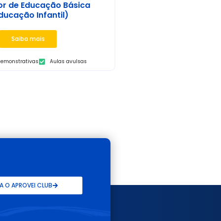
or de Educação Básica
ducação Infantil)
Saiba mais
demonstrativas
Aulas avulsas
 O APROVEI CLUB