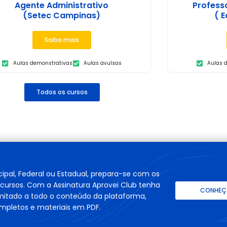
Agente Administrativo
Profess
(Setec Campinas)
( E
Saiba mais
Aulas demonstrativas
Aulas avulsas
Aulas 
Todos os cursos
cipal, Federal ou Estadual, prepara-se com os
cursos. Com a Assinatura Aprovei Club tenha
CONHEÇA
imitado a todo o conteúdo da plataforma,
mpletos e materiais em PDF.