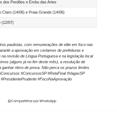
sus dos Perdões e Embu das Artes
io Claro (14/06) e Praia Grande (14/06)
 (12/07)
ros paulistas, com remunerações de elite em foco nas
 garantir a aprovação em certames de prefeituras e
na revisão de Língua Portuguesa e na legislação local
mos (alguns já no fim deste mês), a resolução de
 ganhar ritmo de prova. Não perca os prazos limites
veiConcursos #ConcursosSP #RetaFinal #VagasSP
e #PresidentePrudente #FocoNaAprovação
Compartilhar por WhatsApp