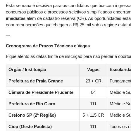
Esta semana é decisiva para os candidatos que buscam ingressar
concursos públicos e processos seletivos simplificados encerram
imediatas
além de cadastro reserva (CR). As oportunidades estão di
com remunerações que chegam a R$ 25 mil sob o regime estatutá
—
Cronograma de Prazos Técnicos e Vagas
Fique atento às datas limite de inscrição para não perder a oport
Órgão / Instituição
Vagas
Escolarid
Prefeitura de Praia Grande
23 + CR
Fundamenta
Câmara de Presidente Prudente
04
Médio e Su
Prefeitura de Rio Claro
111
Médio e Su
Crefono SP (2ª Região)
5 + 115 CR
Médio e Su
Ciop (Oeste Paulista)
111
Todos os n