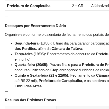
Prefeitura de Carapicuíba
2 + CR
Alfabetizad
—
Destaques por Encerramento Diário
Organize-se conforme o calendário de fechamento dos portais de 
Segunda-feira (18/05):
Último dia para garantir participaçã
dos Perdões
, além da
Câmara de Taiúva
;
Terça-feira (19/05):
Encerramento do concurso da
Prefeit
em junho);
Quarta-feira (20/05):
Prazos finais para a
Prefeitura de P
concurso unificado do
Ciop
abrangendo 9 cidades da região
Quinta e Sexta-feira (21 e 22/05):
Fechamento da
Câmara
até R$ 22 mil),
Prefeitura de Carapicuíba
, e os seletivos
Embu das Artes
.
—
Resumo das Próximas Provas