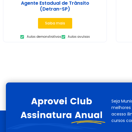
Agente Estadual de Trânsito
(Detran-SP)
Saiba mais
Aulas demonstrativas
Aulas avulsas
Seja Muni
melhores 
acesso il
cursos co