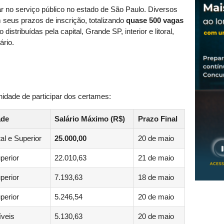
 no serviço público no estado de São Paulo. Diversos
 seus prazos de inscrição, totalizando
quase 500 vagas
stribuídas pela capital, Grande SP, interior e litoral,
rio.
unidade de participar dos certames:
ade
Salário Máximo (R$)
Prazo Final
l e Superior
25.000,00
20 de maio
perior
22.010,63
21 de maio
perior
7.193,63
18 de maio
perior
5.246,54
20 de maio
íveis
5.130,63
20 de maio